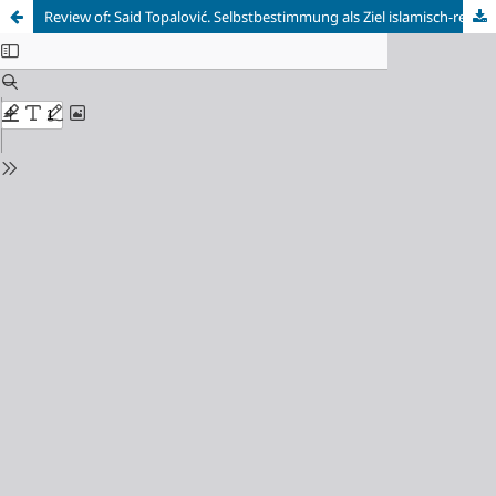
Review of: Said Topalović. Selbstbestimmung als Ziel islamisch-religiöser Bildung. Religionspädagogische Grundlegung und didaktische Umsetzung im Rahmen des kompetenzorientierten Bildungsparadigmas. Waxmann Verlag 2024. 223 Seiten. ISBN 978‑3‑8309‑4858-2